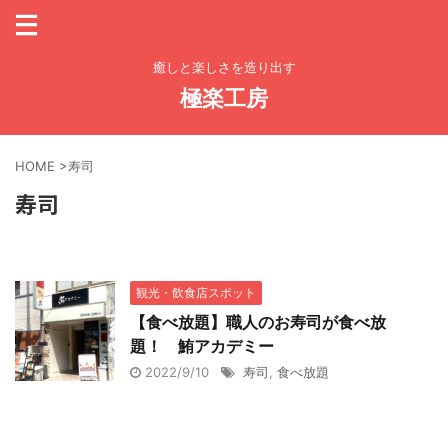
癒しと楽しさを造り出す
極楽工房
HOME
>
寿司
寿司
観光・飲食店スポット
【食べ放題】職人のお寿司が食べ放
題！ 鮪アカデミー
2022/9/10
寿司
,
食べ放題