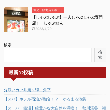
観光・飲食店スポット
【しゃぶしゃぶ】一人しゃぶしゃぶ専門
店！ しゃぶせん
2023/4/29
検索
検
索
最新の投稿
分厚いカツ丼第２弾 角平
【スパ】ホテル宿泊が融合！？ かるまる池袋
【スーパー銭湯】緑豊かな大自然を満喫！ 秋川渓谷 瀬