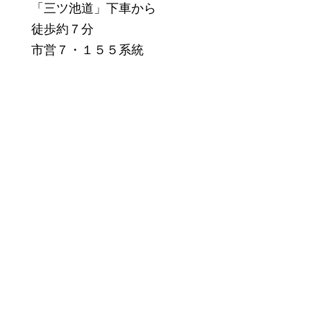
「三ツ池道」下車から
徒歩約７分
市営７・１５５系統