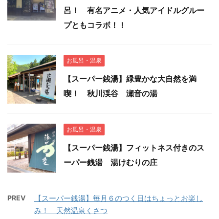
呂！ 有名アニメ・人気アイドルグルー
プともコラボ！！
お風呂・温泉
【スーパー銭湯】緑豊かな大自然を満
喫！ 秋川渓谷 瀬音の湯
お風呂・温泉
【スーパー銭湯】フィットネス付きのス
ーパー銭湯 湯けむりの庄
PREV
【スーパー銭湯】毎月６のつく日はちょっとお楽し
み！ 天然温泉くさつ