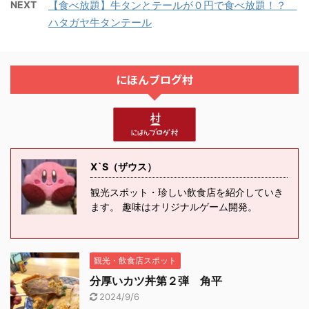
NEXT
【食べ放題】牛タンとテールが０円で食べ放題！？
ハタガヤ牛タンテール
にほんブログ村
X`S（ザウス）
観光スポット・珍しい飲食店を紹介していき
ます。 趣味はオリジナルゲーム開発。
観光・飲食店スポット
分厚いカツ丼第２弾 角平
2024/9/6