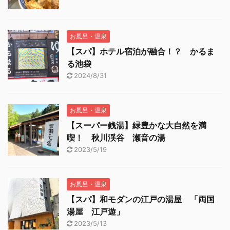
お風呂・温泉
【スパ】ホテル宿泊が融合！？ かるま
る池袋
2024/8/31
お風呂・温泉
【スーパー銭湯】緑豊かな大自然を満
喫！ 秋川渓谷 瀬音の湯
2023/5/19
お風呂・温泉
【スパ】和モダンの江戸の湯屋 「両国
湯屋 江戸遊」
2023/5/13