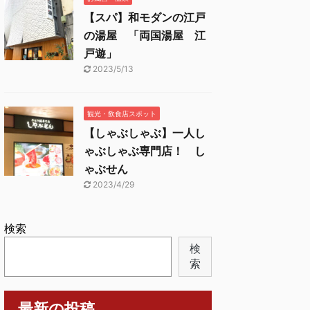
【スパ】和モダンの江戸
の湯屋 「両国湯屋 江
戸遊」
2023/5/13
観光・飲食店スポット
【しゃぶしゃぶ】一人し
ゃぶしゃぶ専門店！ し
ゃぶせん
2023/4/29
検索
検
索
最新の投稿