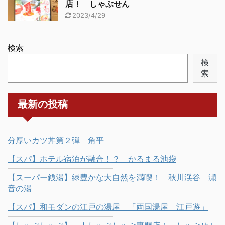
店！ しゃぶせん
2023/4/29
検索
検
索
最新の投稿
分厚いカツ丼第２弾 角平
【スパ】ホテル宿泊が融合！？ かるまる池袋
【スーパー銭湯】緑豊かな大自然を満喫！ 秋川渓谷 瀬
音の湯
【スパ】和モダンの江戸の湯屋 「両国湯屋 江戸遊」