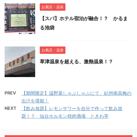
お風呂・温泉
【スパ】ホテル宿泊が融合！？ かるま
る池袋
お風呂・温泉
草津温泉を超える、激熱温泉！？
PREV
【期間限定】温野菜しゃぶしゃぶにて、紀州南高梅の
出汁を堪能！
NEXT
【飲み放題】レモンサワーを自分で作って飲み放
題！？ 仙台ホルモン焼肉酒場 ときわ亭