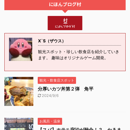
にほんブログ村
X`S（ザウス）
観光スポット・珍しい飲食店を紹介していき
ます。 趣味はオリジナルゲーム開発。
観光・飲食店スポット
分厚いカツ丼第２弾 角平
2024/9/6
お風呂・温泉
【スパ】ホテル宿泊が融合！？ かるま