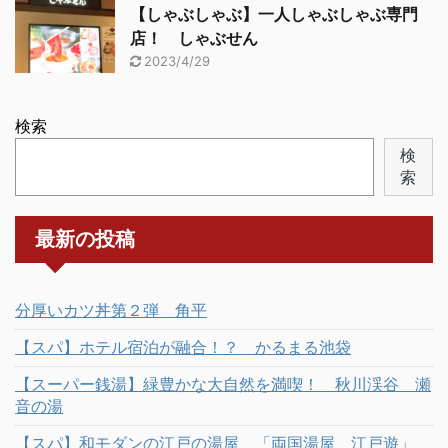
【しゃぶしゃぶ】一人しゃぶしゃぶ専門
店！ しゃぶせん
2023/4/29
検索
検
索
最新の投稿
分厚いカツ丼第２弾 角平
【スパ】ホテル宿泊が融合！？ かるまる池袋
【スーパー銭湯】緑豊かな大自然を満喫！ 秋川渓谷 瀬
音の湯
【スパ】和モダンの江戸の湯屋 「両国湯屋 江戸遊」