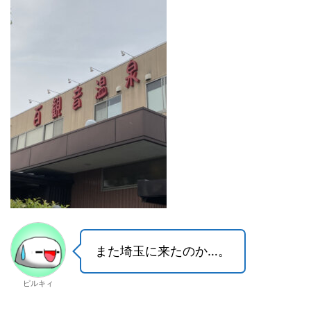
また埼玉に来たのか…。
ピルキィ